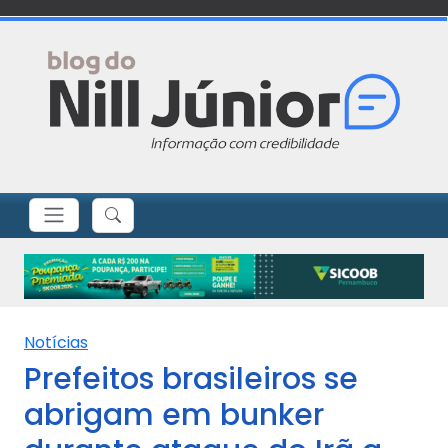
Notícias
Prefeitos brasileiros se
abrigam em bunker