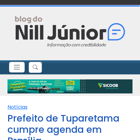
Notícias
Prefeito de Tuparetama
cumpre agenda em