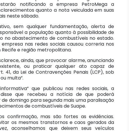
estarão notificando a empresa PetroMega a
sclarecimentos quanto a nota veiculada em suas
ais neste sábado.
tivo, sem qualquer fundamentação, alerta de
esponsável a população quanto à possibilidade de
ão no abastecimento de combustíveis no estado.
 empresa nas redes sociais causou correria nos
Recife e região metropolitana.
sclarece, ainda, que provocar alarme, anunciando
existente, ou praticar qualquer ato capaz de
t. 41, da Lei de Contravenções Penais (LCP), sob
 ou multa”.
informativa” que publicou nas redes sociais, a
disse que recebeu a notícia de que poderá
 de domingo para segunda mais uma paralisação
ecimentos de combustíveis de Suape.
s confirmação, mas são fortes as evidências.
vitar os mesmos transtornos e caos gerados da
 vez, aconselhamos que deixem seus veículos