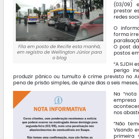
(03/09) 
prestar e
redes soci
O informa
forma irr
paralisaç
O post da
Fila em posto de Recife esta manhã,
em registro de Wellington Júnior para
postos em 
o blog
“A SJDH e
perigo in
produzir pânico ou tumulto é crime previsto no Ar
pena de prisão simples, de quinze dias a seis meses,
Na “nota 
empresa 
acontecer
nos abast
“Não temo
Visando e
primeira