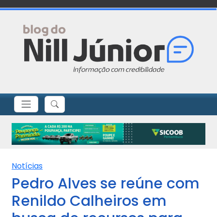
Notícias
Pedro Alves se reúne com
Renildo Calheiros em