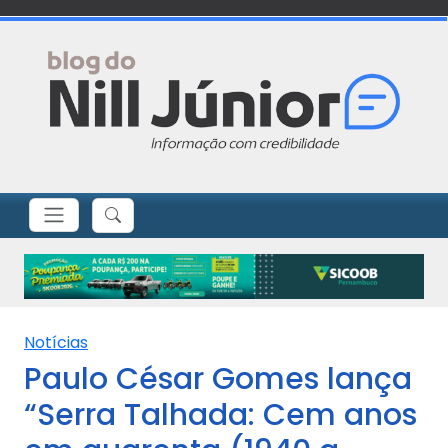
Notícias
Paulo César Gomes lança
“Serra Talhada: Cem anos