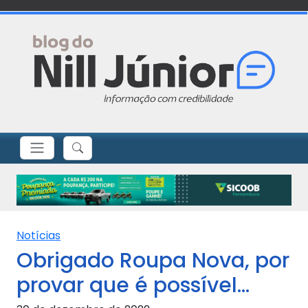
Notícias
Obrigado Roupa Nova, por
provar que é possível…