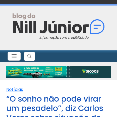
Notícias
“O sonho não pode virar
um pesadelo”, diz Carlos