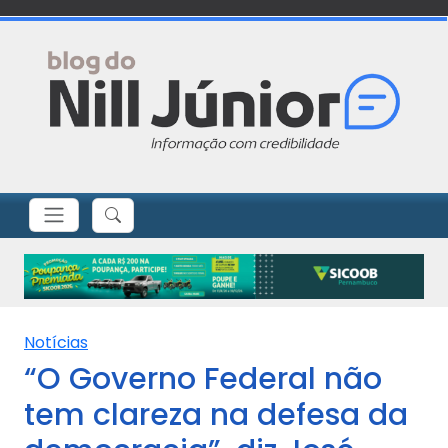
Notícias
“O Governo Federal não
tem clareza na defesa da