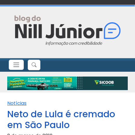
Notícias
Neto de Lula é cremado
em São Paulo