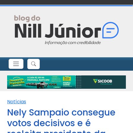
Notícias
Nely Sampaio consegue
votos decisivos e é