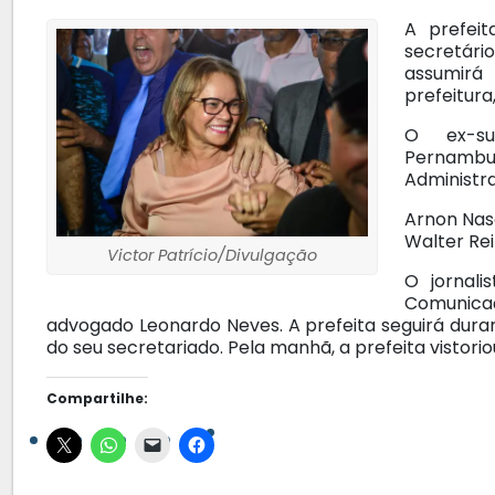
A prefeit
secretári
assumirá
prefeitura
O ex-su
Pernambu
Administra
Arnon Nasc
Walter Rei
Victor Patrício/Divulgação
O jornal
Comunicaç
advogado Leonardo Neves. A prefeita seguirá du
do seu secretariado. Pela manhã, a prefeita vistorio
Compartilhe: