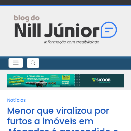
Notícias
Menor que viralizou por
furtos a imóveis em