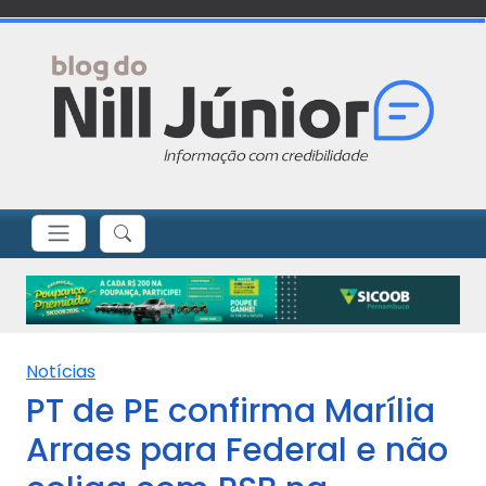
Notícias
PT de PE confirma Marília
Arraes para Federal e não