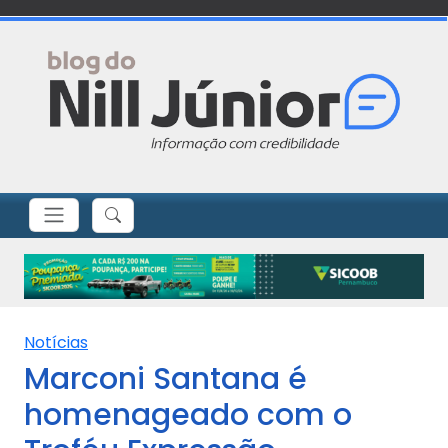
Notícias
Marconi Santana é
homenageado com o