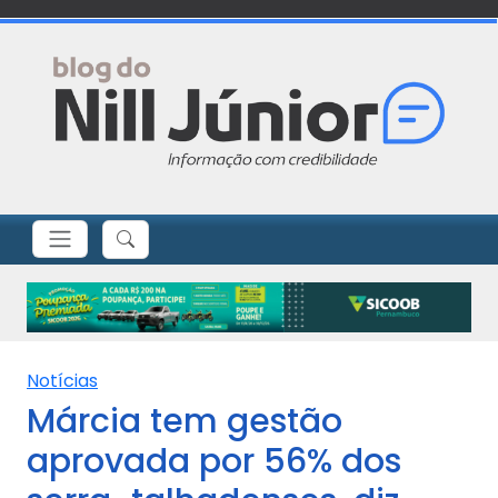
Notícias
Márcia tem gestão
aprovada por 56% dos