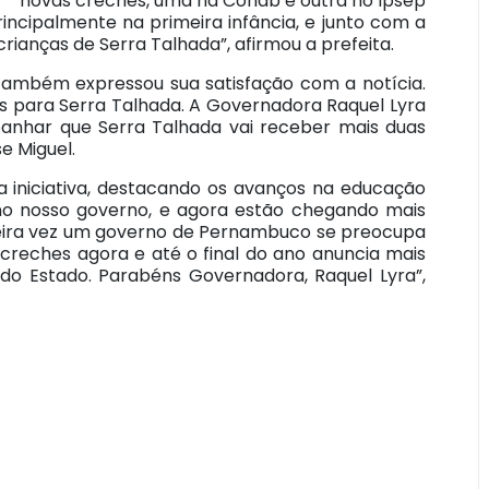
novas creches, uma na Cohab e outra no Ipsep
incipalmente na primeira infância, e junto com a
rianças de Serra Talhada”, afirmou a prefeita.
e também expressou sua satisfação com a notícia.
s para Serra Talhada. A Governadora Raquel Lyra
panhar que Serra Talhada vai receber mais duas
se Miguel.
da iniciativa, destacando os avanços na educação
á no nosso governo, e agora estão chegando mais
imeira vez um governo de Pernambuco se preocupa
 creches agora e até o final do ano anuncia mais
l do Estado. Parabéns Governadora, Raquel Lyra”,