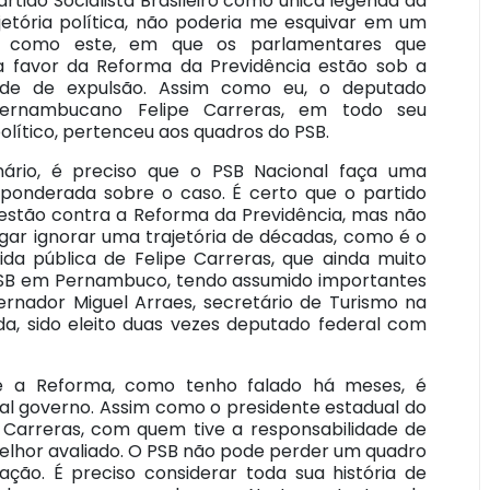
rtido Socialista Brasileiro como única legenda da
jetória política, não poderia me esquivar em um
 como este, em que os parlamentares que
 favor da Reforma da Previdência estão sob a
dade de expulsão. Assim como eu, o deputado
pernambucano Felipe Carreras, em todo seu
político, pertenceu aos quadros do PSB.
ário, é preciso que o PSB Nacional faça uma
 ponderada sobre o caso. É certo que o partido
estão contra a Reforma da Previdência, mas não
ogar ignorar uma trajetória de décadas, como é o
ida pública de Felipe Carreras, que ainda muito
PSB em Pernambuco, tendo assumido importantes
rnador Miguel Arraes, secretário de Turismo na
nda, sido eleito duas vezes deputado federal com
re a Reforma, como tenho falado há meses, é
al governo. Assim como o presidente estadual do
e Carreras, com quem tive a responsabilidade de
 melhor avaliado. O PSB não pode perder um quadro
ção. É preciso considerar toda sua história de