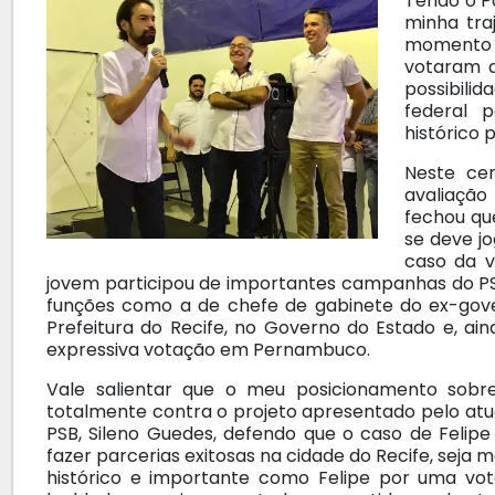
Tendo o Pa
minha tra
momento
votaram a
possibili
federal 
histórico 
Neste cen
avaliação
fechou qu
se deve j
caso da v
jovem participou de importantes campanhas do 
funções como a de chefe de gabinete do ex-gove
Prefeitura do Recife, no Governo do Estado e, ai
expressiva votação em Pernambuco.
Vale salientar que o meu posicionamento sob
totalmente contra o projeto apresentado pelo atu
PSB, Sileno Guedes, defendo que o caso de Felip
fazer parcerias exitosas na cidade do Recife, seja
histórico e importante como Felipe por uma vota