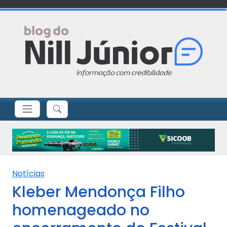
Notícias
Kleber Mendonça Filho
homenageado no