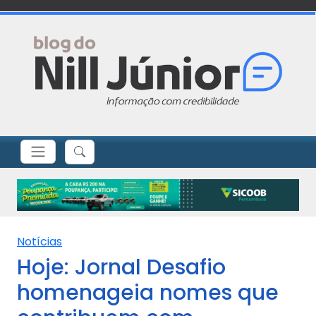
Notícias
Hoje: Jornal Desafio
homenageia nomes que