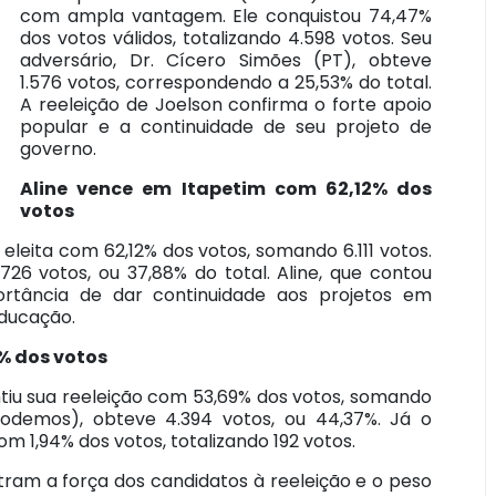
com ampla vantagem. Ele conquistou 74,47%
dos votos válidos, totalizando 4.598 votos. Seu
adversário, Dr. Cícero Simões (PT), obteve
1.576 votos, correspondendo a 25,53% do total.
A reeleição de Joelson confirma o forte apoio
popular e a continuidade de seu projeto de
governo.
Aline vence em Itapetim com 62,12% dos
votos
 eleita com 62,12% dos votos, somando 6.111 votos.
726 votos, ou 37,88% do total. Aline, que contou
rtância de dar continuidade aos projetos em
ducação.
% dos votos
ntiu sua reeleição com 53,69% dos votos, somando
Podemos), obteve 4.394 votos, ou 44,37%. Já o
om 1,94% dos votos, totalizando 192 votos.
tram a força dos candidatos à reeleição e o peso