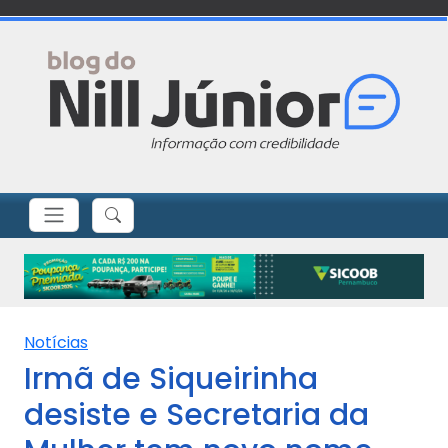
Notícias
Irmã de Siqueirinha
desiste e Secretaria da