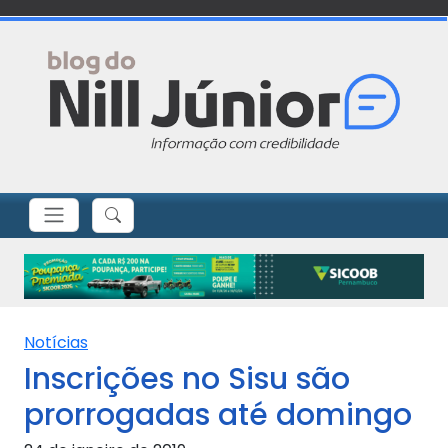
Notícias
Inscrições no Sisu são
prorrogadas até domingo