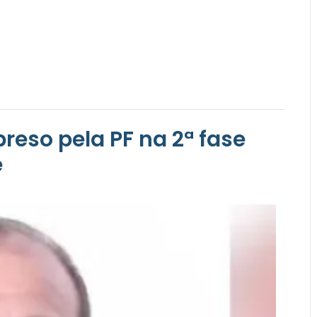
reso pela PF na 2ª fase
e