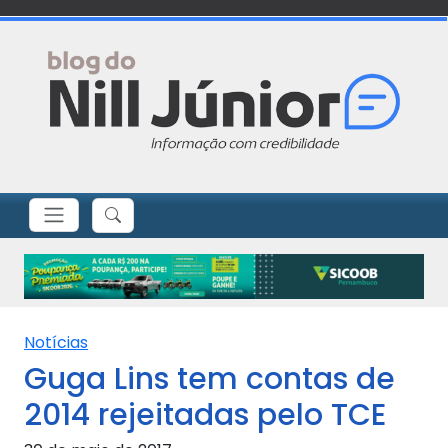
Notícias
Guga Lins tem contas de
2014 rejeitadas pelo TCE