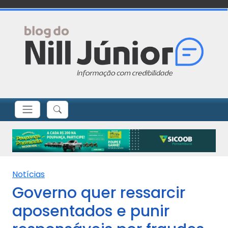
Notícias
Governo quer ressarcir
aposentados e punir