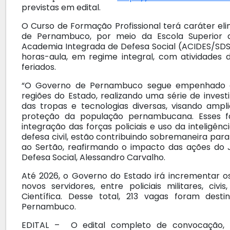
previstas em edital.
O Curso de Formação Profissional terá caráter elim
de Pernambuco, por meio da Escola Superior d
Academia Integrada de Defesa Social (ACIDES/SDS
horas-aula, em regime integral, com atividades d
feriados.
“O Governo de Pernambuco segue empenhado e
regiões do Estado, realizando uma série de inve
das tropas e tecnologias diversas, visando amp
proteção da população pernambucana. Esses fa
integração das forças policiais e uso da inteligê
defesa civil, estão contribuindo sobremaneira para 
ao Sertão, reafirmando o impacto das ações do J
Defesa Social, Alessandro Carvalho.
Até 2026, o Governo do Estado irá incrementar os
novos servidores, entre policiais militares, civ
Científica. Desse total, 213 vagas foram desti
Pernambuco.
EDITAL – O edital completo de convocação,