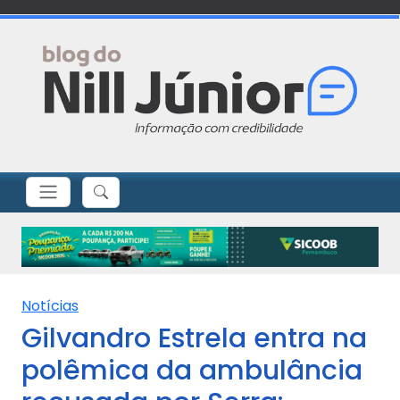
Notícias
Gilvandro Estrela entra na
polêmica da ambulância