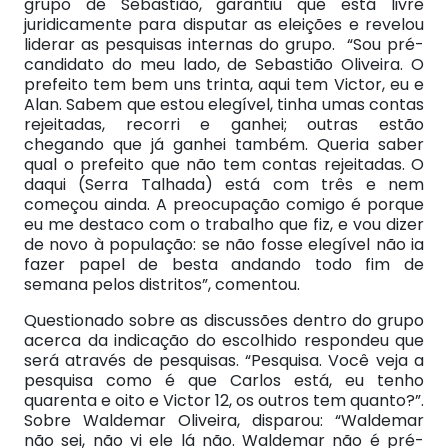
grupo de Sebastião, garantiu que está livre
juridicamente para disputar as eleições e revelou
liderar as pesquisas internas do grupo. “Sou pré-
candidato do meu lado, de Sebastião Oliveira. O
prefeito tem bem uns trinta, aqui tem Victor, eu e
Alan. Sabem que estou elegível, tinha umas contas
rejeitadas, recorri e ganhei; outras estão
chegando que já ganhei também. Queria saber
qual o prefeito que não tem contas rejeitadas. O
daqui (Serra Talhada) está com três e nem
começou ainda. A preocupação comigo é porque
eu me destaco com o trabalho que fiz, e vou dizer
de novo à população: se não fosse elegível não ia
fazer papel de besta andando todo fim de
semana pelos distritos”, comentou.
Questionado sobre as discussões dentro do grupo
acerca da indicação do escolhido respondeu que
será através de pesquisas. “Pesquisa. Você veja a
pesquisa como é que Carlos está, eu tenho
quarenta e oito e Victor 12, os outros tem quanto?”.
Sobre Waldemar Oliveira, disparou: “Waldemar
não sei, não vi ele lá não. Waldemar não é pré-