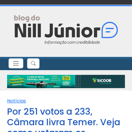
Notícias
Por 251 votos a 233,
Câmara livra Temer. Veja