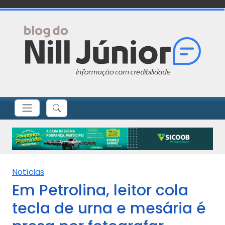
Notícias
Em Petrolina, leitor cola
tecla de urna e mesária é