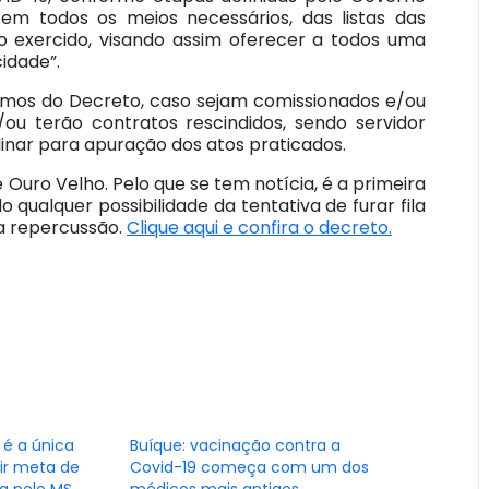
, em todos os meios necessários, das listas das
 exercido, visando assim oferecer a todos uma
idade”.
rmos do Decreto, caso sejam comissionados e/ou
ou terão contratos rescindidos, sendo servidor
plinar para apuração dos atos praticados.
e Ouro Velho. Pelo que se tem notícia, é a primeira
 qualquer possibilidade da tentativa de furar fila
a repercussão.
Clique aqui e confira o decreto.
 é a única
Buíque: vacinação contra a
gir meta de
Covid-19 começa com um dos
a pelo MS
médicos mais antigos