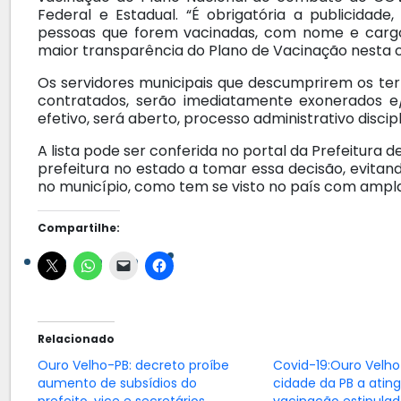
Federal e Estadual. “É obrigatória a publicidade
pessoas que forem vacinadas, com nome e cargo
maior transparência do Plano de Vacinação nesta c
Os servidores municipais que descumprirem os te
contratados, serão imediatamente exonerados e/
efetivo, será aberto, processo administrativo disci
A lista pode ser conferida no portal da Prefeitura d
prefeitura no estado a tomar essa decisão, evitando
no município, como tem se visto no país com ampl
Compartilhe:
Relacionado
Ouro Velho-PB: decreto proíbe
Covid-19:Ouro Velho
aumento de subsídios do
cidade da PB a atin
prefeito, vice e secretários
vacinação estipulad