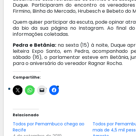
Duque. Participaram do encontro os vereadores
Firmino, Binha do Mercado, Hrubesch e Bebeto do 
Quem quiser participar da escuta, pode opinar atrav
da bio da sua página no Instagram. Ao final do
informações coletadas.
Pedra e Betânia:
na sexta (15) à noite, Duque apr
leiteira Expo Santo, em Pedra, acompanhado pe
sábado (16), o parlamentar esteve em Betânia, j
para o aniversário do vereador Ragnar Rocha.
Compartilhe:
Relacionado
Todos por Pernambuco chega ao
Todos por Pernamb
Recife
mais de 4,5 mil pes
4 de setembro de 2019
Agreste