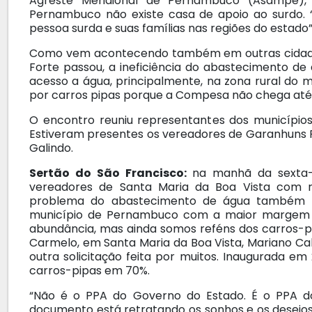
Agreste Meridional de Pernambuco (Asampe),
Pernambuco não existe casa de apoio ao surdo.
pessoa surda e suas famílias nas regiões do estado”, 
Como vem acontecendo também em outras cidade
Forte passou, a ineficiência do abastecimento d
acesso a água, principalmente, na zona rural do m
por carros pipas porque a Compesa não chega até l
O encontro reuniu representantes dos municípios
Estiveram presentes os vereadores de Garanhuns Fa
Galindo.
Sertão do São Francisco:
na manhã da sexta-f
vereadores de Santa Maria da Boa Vista com r
problema do abastecimento de água também fo
município de Pernambuco com a maior margem 
abundância, mas ainda somos reféns dos carros-pi
Carmelo, em Santa Maria da Boa Vista, Mariano Cal
outra solicitação feita por muitos. Inaugurada em
carros-pipas em 70%.
“Não é o PPA do Governo do Estado. É o PPA d
documento está retratando os sonhos e os desejos