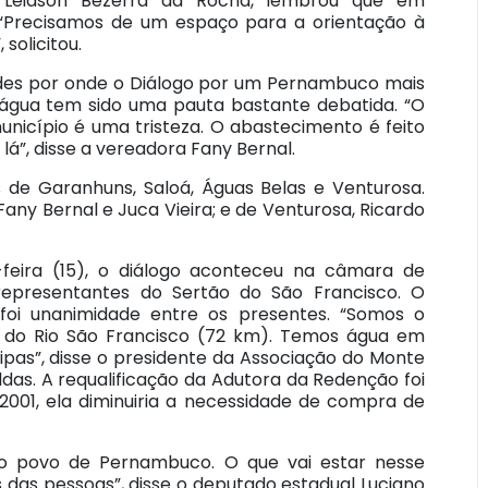
 Leidson Bezerra da Rocha, lembrou que em
 “Precisamos de um espaço para a orientação à
solicitou.
s por onde o Diálogo por um Pernambuco mais
e água tem sido uma pauta bastante debatida. “O
unicípio é uma tristeza. O abastecimento é feito
á”, disse a vereadora Fany Bernal.
 de Garanhuns, Saloá, Águas Belas e Venturosa.
ny Bernal e Juca Vieira; e de Venturosa, Ricardo
eira (15), o diálogo aconteceu na câmara de
epresentantes do Sertão do São Francisco. O
i unanimidade entre os presentes. “Somos o
do Rio São Francisco (72 km). Temos água em
pas”, disse o presidente da Associação do Monte
das. A requalificação da Adutora da Redenção foi
 2001, ela diminuiria a necessidade de compra de
o povo de Pernambuco. O que vai estar nesse
 das pessoas”, disse o deputado estadual Luciano