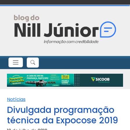
Notícias
Divulgada programação
técnica da Expocose 2019