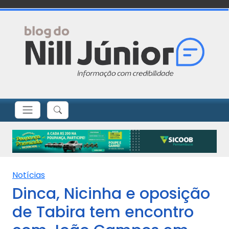
Notícias
Dinca, Nicinha e oposição
de Tabira tem encontro