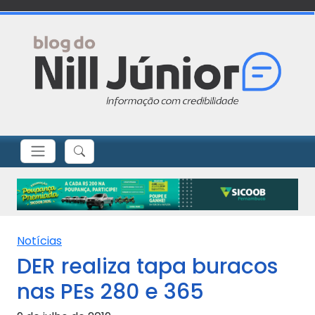
Notícias
DER realiza tapa buracos
nas PEs 280 e 365