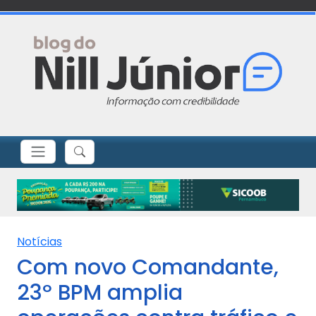
Notícias
Com novo Comandante,
23º BPM amplia