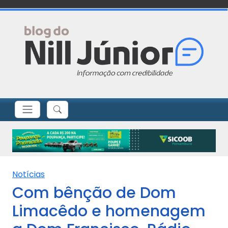
Notícias
Com bênção de Dom
Limacêdo e homenagem