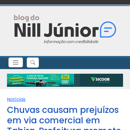
Notícias
Chuvas causam prejuízos
em via comercial em