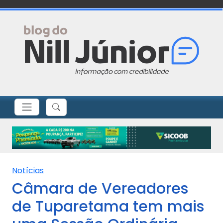
Notícias
Câmara de Vereadores
de Tuparetama tem mais