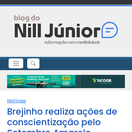
Notícias
Brejinho realiza ações de
conscientização pelo