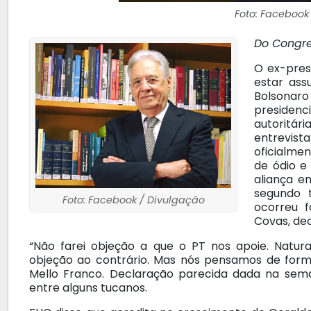
Foto: Facebook
Do Congr
O ex-pres
estar ass
Bolsonar
presidenci
autoritá
entrevis
oficialme
de ódio e
aliança e
segundo t
Foto: Facebook / Divulgação
ocorreu f
Covas, dec
“Não farei objeção a que o PT nos apoie. Natur
objeção ao contrário. Mas nós pensamos de forma
Mello Franco. Declaração parecida dada na sem
entre alguns tucanos.