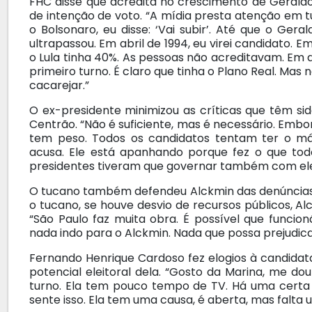
FHC disse que acredita no crescimento de Geraldo
de intenção de voto. “A mídia presta atenção em 
o Bolsonaro, eu disse: ‘Vai subir’. Até que o Geral
ultrapassou. Em abril de 1994, eu virei candidato. Em 
o Lula tinha 40%. As pessoas não acreditavam. Em 
primeiro turno. É claro que tinha o Plano Real. Mas 
cacarejar.”
O ex-presidente minimizou as críticas que têm si
Centrão. “Não é suficiente, mas é necessário. Embora
tem peso. Todos os candidatos tentam ter o m
acusa. Ele está apanhando porque fez o que to
presidentes tiveram que governar também com eles: 
O tucano também defendeu Alckmin das denúncias
o tucano, se houve desvio de recursos públicos, Al
“São Paulo faz muita obra. É possível que funci
nada indo para o Alckmin. Nada que possa prejudic
Fernando Henrique Cardoso fez elogios à candidata
potencial eleitoral dela. “Gosto da Marina, me 
turno. Ela tem pouco tempo de TV. Há uma certa 
sente isso. Ela tem uma causa, é aberta, mas falta