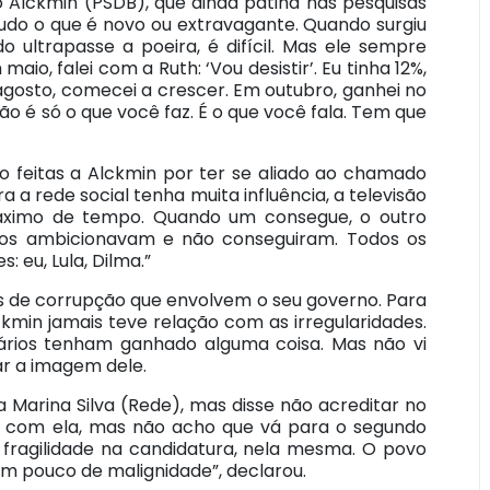
 Alckmin (PSDB), que ainda patina nas pesquisas
tudo o que é novo ou extravagante. Quando surgiu
do ultrapasse a poeira, é difícil. Mas ele sempre
maio, falei com a Ruth: ‘Vou desistir’. Eu tinha 12%,
agosto, comecei a crescer. Em outubro, ganhei no
não é só o que você faz. É o que você fala. Tem que
do feitas a Alckmin por ter se aliado ao chamado
 a rede social tenha muita influência, a televisão
áximo de tempo. Quando um consegue, o outro
dos ambicionavam e não conseguiram. Todos os
eu, Lula, Dilma.”
 de corrupção que envolvem o seu governo. Para
ckmin jamais teve relação com as irregularidades.
onários tenham ganhado alguma coisa. Mas não vi
ar a imagem dele.
 Marina Silva (Rede), mas disse não acreditar no
dou com ela, mas não acho que vá para o segundo
fragilidade na candidatura, nela mesma. O povo
 um pouco de malignidade”, declarou.