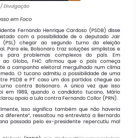
 / Divulgação
esso em Foco
idente Fernando Henrique Cardoso (PSDB) disse
ustado com a possibilidade de o deputado Jair
o (PSL) chegar ao segundo turno da eleição
al. Para ele, Bolsonaro traz soluções simplistas e
rias para problemas complexos do país. Em
ta ao Globo, FHC afirmou que o país começa
nte a campanha eleitoral mergulhado num clima
 medo. O tucano admitiu a possibilidade de uma
ntre PSDB e PT caso um dos partidos chegue ao
urno contra Bolsonaro. A única vez que isso
oi em 1989, quando o candidato tucano, Mário
larou apoio a Lula contra Fernando Collor (PRN).
almente, isso significa também que não haveria
 diferente”, ressaltou na entrevista a Bernardo
ana passada pelo ex-presidente repercutiu mal