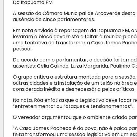
Da Itapuama FM
A sessão da Câmara Municipal de Arcoverde desta s
ausência de cinco parlamentares.
Em nota enviada à reportagem da Itapuama FM, o v
levaram o bloco governista a faltar à reunião plen
uma tentativa de transformar a Casa James Pache
pessoal.
​De acordo com o parlamentar, a decisão foi toma
ausentes: Célia Galindo, Luiza Margarida, Paulinho Ga
O grupo critica a estrutura montada para a sessão,
outras cidades e a instalação de um telão na área e
considerada inédita e desnecessária pelos críticos.
​Na nota, Rôa enfatiza que o Legislativo deve focar
“entretenimento” ou “ataques e tensionamentos”.
O vereador argumentou que o ambiente criado para
​”A Casa James Pacheco é do povo, não é palco pa
feita transformou uma sessão legislativa em um esp