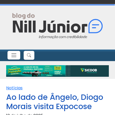
Notícias
Ao lado de Ângelo, Diogo
Morais visita Expocose