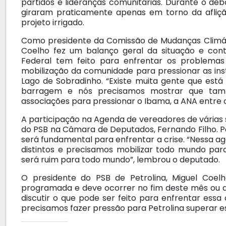
partidos e lideranças comunitárias. Durante o d
giraram praticamente apenas em torno da afliçã
projeto irrigado.
Como presidente da Comissão de Mudanças Climát
Coelho fez um balanço geral da situação e con
Federal tem feito para enfrentar os problemas
mobilização da comunidade para pressionar as inst
Lago de Sobradinho. “Existe muita gente que está
barragem e nós precisamos mostrar que tamb
associações para pressionar o Ibama, a ANA entre 
A participação na Agenda de vereadores de várias s
do PSB na Câmara de Deputados, Fernando Filho. Pa
será fundamental para enfrentar a crise. “Nessa a
distintos e precisamos mobilizar todo mundo par
será ruim para todo mundo”, lembrou o deputado.
O presidente do PSB de Petrolina, Miguel Coe
programada e deve ocorrer no fim deste mês ou d
discutir o que pode ser feito para enfrentar essa
precisamos fazer pressão para Petrolina superar es