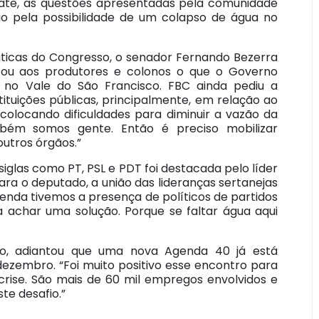
ebate, as questões apresentadas pela comunidade
o pela possibilidade de um colapso de água no
icas do Congresso, o senador Fernando Bezerra
tou aos produtores e colonos o que o Governo
 no Vale do São Francisco. FBC ainda pediu a
ituições públicas, principalmente, em relação ao
 colocando dificuldades para diminuir a vazão da
ém somos gente. Então é preciso mobilizar
outros órgãos.”
iglas como PT, PSL e PDT foi destacada pelo líder
ra o deputado, a união das lideranças sertanejas
genda tivemos a presença de políticos de partidos
a achar uma solução. Porque se faltar água aqui
lho, adiantou que uma nova Agenda 40 já está
ezembro. “Foi muito positivo esse encontro para
 crise. São mais de 60 mil empregos envolvidos e
te desafio.”