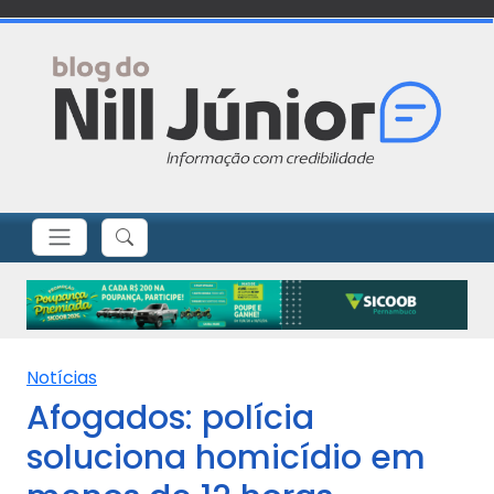
Notícias
Afogados: polícia
soluciona homicídio em