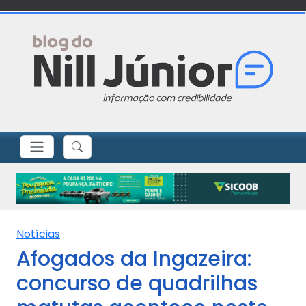
Notícias
Afogados da Ingazeira:
concurso de quadrilhas