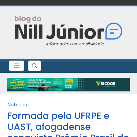
Notícias
Formada pela UFRPE e
UAST, afogadense