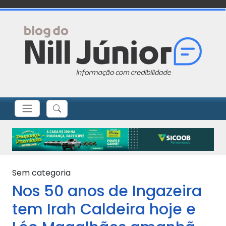
Sem categoria
Nos 50 anos de Ingazeira
tem Irah Caldeira hoje e